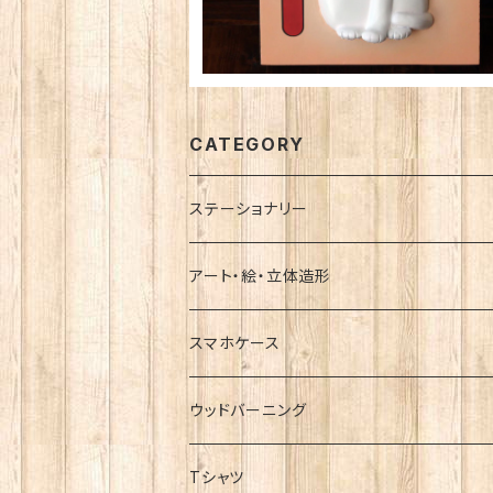
CATEGORY
ステーショナリー
レターセット
アート・絵・立体造形
ポストカード
小箱
スマホケース
ラッピング袋・ポチ袋
ブローチ
ハードケース
ウッドバーニング
メッセージカード
招き猫
手帳型ケース
Tシャツ