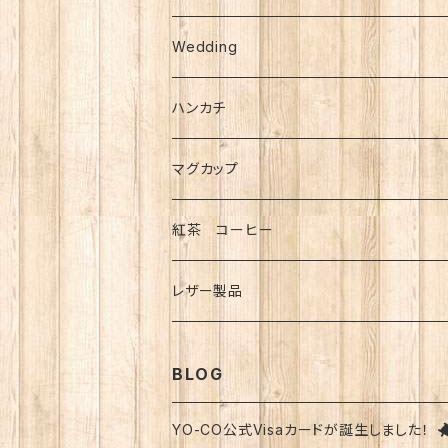
シール
複製画
Wedding
B4サイズ(大)
メモ・ふせん
ハンカチ
B5サイズ(小)
カレンダー
マグカップ
ミニ額入り複製画
紅茶 コーヒー
紅茶
レザー製品
コーヒー
キーホルダー
BLOG
YO-CO公式Visaカードが誕生しました！