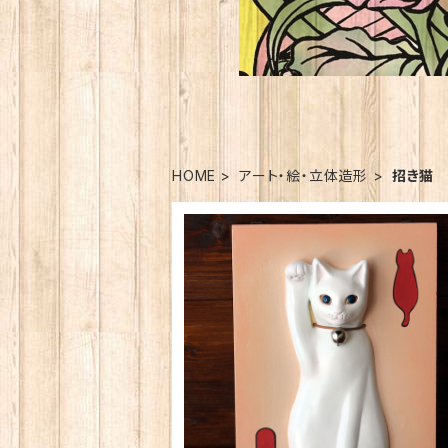
HOME
アート・絵・立体造形
招き猫
SOLD OUT
壁掛け招き猫のお手製髭入れキット 13
TS.WORKS×YO-CO
¥23,760