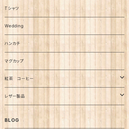
メッセージカード
招き猫
手帳型ケース
Tシャツ
シール
複製画
Wedding
B4サイズ(大)
メモ・ふせん
ハンカチ
B5サイズ(小)
カレンダー
マグカップ
ミニ額入り複製画
紅茶 コーヒー
紅茶
レザー製品
コーヒー
キーホルダー
BLOG