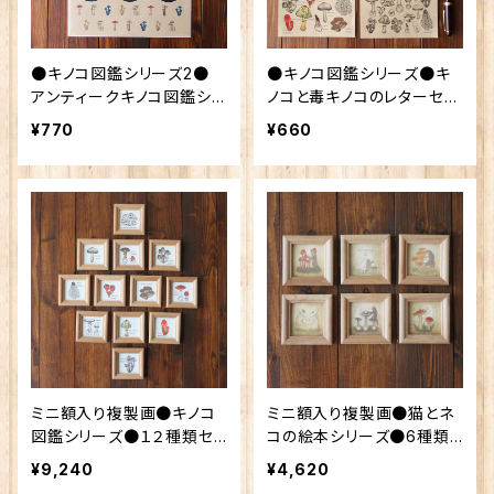
●キノコ図鑑シリーズ2●
●キノコ図鑑シリーズ●キ
アンティークキノコ図鑑シ
ノコと毒キノコのレターセッ
ール
ト 13.CATS.WORKS×YO
¥770
¥660
-CO
ミニ額入り複製画●キノコ
ミニ額入り複製画●猫とネ
図鑑シリーズ●１２種類セッ
コの絵本シリーズ●6種類
ト
セット
¥9,240
¥4,620