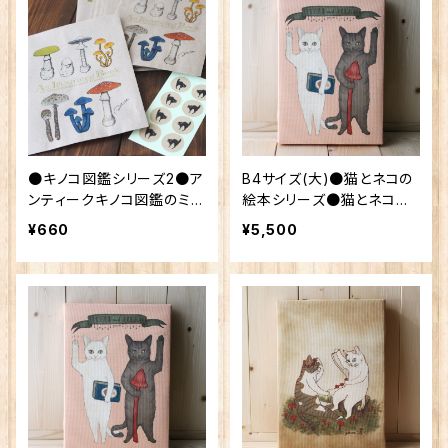
●キノコ図鑑シリーズ2●ア
B4サイズ(大)●猫とネコの
ンティークキノコ図鑑のミニ
絵本シリーズ●猫とネコの
ラッピング袋
ご挨拶
¥660
¥5,500