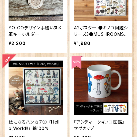
YO-COデザイン手縫いヌメ
A2ポスター ●キノコ図鑑シ
革キーホルダー
リーズ3●MUSHROOMS I
N WONDERLAND
¥2,200
¥1,980
絵になるハンカチ① 『Hell
『アンティークキノコ図鑑』
o,World!!』 綿100%
マグカップ