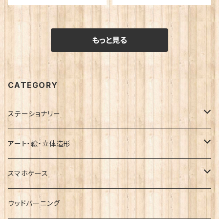
もっと見る
CATEGORY
ステーショナリー
レターセット
アート・絵・立体造形
ポストカード
小箱
スマホケース
ラッピング袋・ポチ袋
ブローチ
ハードケース
ウッドバーニング