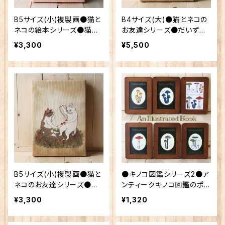
B5サイズ(小)複製画●猫と
B4サイズ(大)●猫とネコの
ネコの絵本シリーズ●猫と
お友達シリーズ●だいずと
ネコのご挨拶
あずき
¥3,300
¥5,500
B5サイズ(小)複製画●猫と
●キノコ図鑑シリーズ2●ア
ネコのお友達シリーズ●だ
ンティークキノコ図鑑のポス
いずとあずき
トカード6種類セット
¥3,300
¥1,320