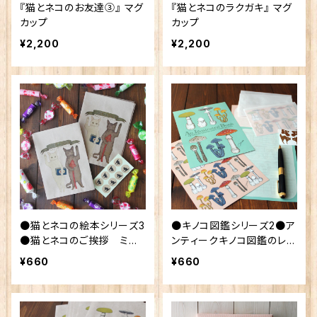
『猫とネコのお友達③』 マグ
『猫とネコのラクガキ』 マグ
カップ
カップ
¥2,200
¥2,200
●猫とネコの絵本シリーズ3
●キノコ図鑑シリーズ2●ア
●猫とネコのご挨拶 ミニ
ンティークキノコ図鑑のレタ
ラッピング袋
ーセット
¥660
¥660