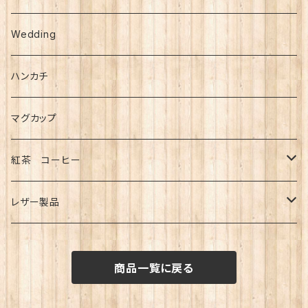
シール
複製画
Wedding
B4サイズ(大)
メモ・ふせん
ハンカチ
B5サイズ(小)
カレンダー
マグカップ
ミニ額入り複製画
紅茶 コーヒー
紅茶
レザー製品
コーヒー
キーホルダー
商品一覧に戻る