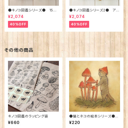
●キノコ図鑑シリーズ● 15種
●キノコ図鑑シリーズ2● アン
のキノコと毒キノコ 手帳型ス
ティークキノコ図鑑-猛毒きのこ
¥2,074
¥2,074
マホケース iphone6/6s
御三家 手帳型スマホケース
iphone6/6s/7/8
40%OFF
40%OFF
その他の商品
キノコ図鑑のラッピング袋
●猫とネコの絵本シリーズ●
ネコの帽子 ポストカード
¥660
¥220