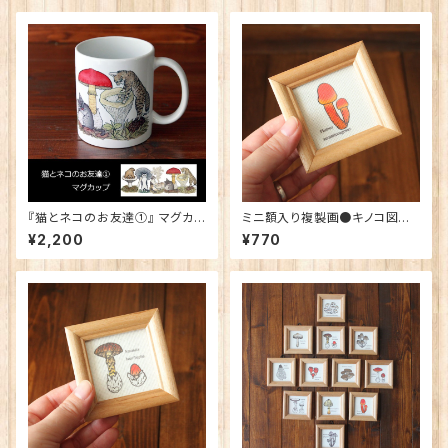
『猫とネコのお友達①』 マグカッ
ミニ額入り複製画●キノコ図鑑
プ
シリーズ●Pluteus aurantior
¥2,200
¥770
ugosus「ヒイロベニヒダタケ」