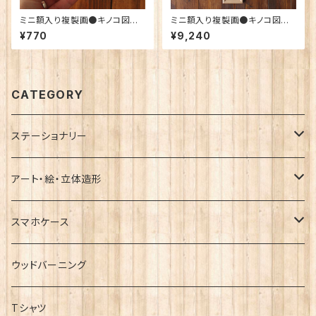
ミニ額入り複製画●キノコ図鑑
ミニ額入り複製画●キノコ図鑑
シリーズ●Amanita hemibap
シリーズ●１２種類セット
¥770
¥9,240
ha「タマゴタケ」
CATEGORY
ステーショナリー
レターセット
アート・絵・立体造形
ポストカード
小箱
スマホケース
ラッピング袋・ポチ袋
ブローチ
ハードケース
ウッドバーニング
メッセージカード
招き猫
手帳型ケース
Tシャツ