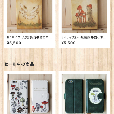
B4サイズ(大)複製画●猫とネコ
B4サイズ(大)複製画●猫とネコ
の絵本シリーズ●シャボン玉を
の絵本シリーズ●ネコの帽子
¥5,500
¥5,500
ふく猫
セール中の商品