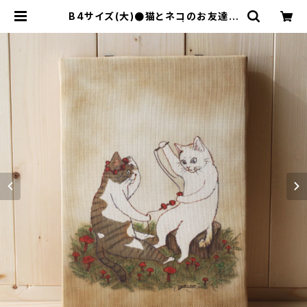
B4サイズ(大)●猫とネコのお友達シ
リーズ●だいずとあずき | YO-CO's
SHOP