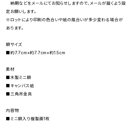
納期などをメールにてお知らせしますので、メールが届くよう設
定お願いします。
※ロットにより印刷の色合いや紙の風合いが多少変わる場合が
あります。
額サイズ
■約7.7cm×約7.7cm×約1.5cm
素材
■木製ミニ額
■キャンバス紙
■三角吊金具
内容物
■ミニ額入り複製画1枚