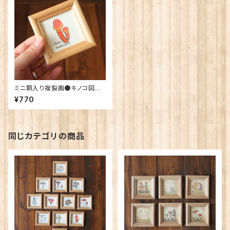
ミニ額入り複製画●キノコ図鑑
シリーズ●Pluteus aurantior
¥770
ugosus「ヒイロベニヒダタケ」
同じカテゴリの商品