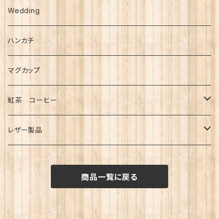
シール
複製画
Wedding
B4サイズ(大)
メモ・ふせん
ハンカチ
B5サイズ(小)
カレンダー
マグカップ
ミニ額入り複製画
紅茶 コーヒー
紅茶
レザー製品
コーヒー
キーホルダー
商品一覧に戻る