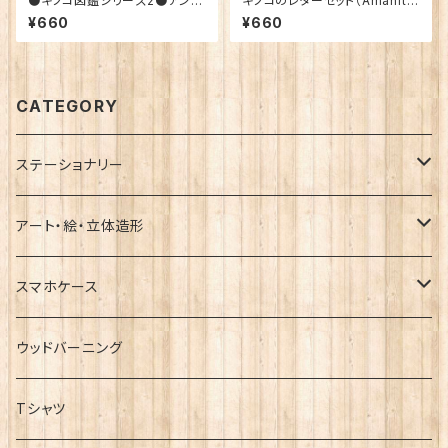
●キノコ図鑑シリーズ2●アンテ
キノコのレターセット（Amanita
ィークキノコ図鑑のレターセット
muscaria）
¥660
¥660
CATEGORY
ステーショナリー
レターセット
アート・絵・立体造形
ポストカード
小箱
スマホケース
ラッピング袋・ポチ袋
ブローチ
ハードケース
ウッドバーニング
メッセージカード
招き猫
手帳型ケース
Tシャツ