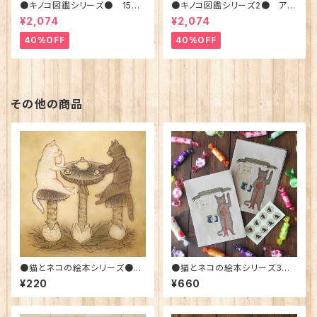
●キノコ図鑑シリーズ● 15種
●キノコ図鑑シリーズ2● アン
のキノコと毒キノコ 手帳型ス
ティークキノコ図鑑-猛毒きのこ
¥2,074
¥2,074
マホケース iphone6/6s
御三家 手帳型スマホケース
iphone6/6s/7/8
40%OFF
40%OFF
その他の商品
●猫とネコの絵本シリーズ●
●猫とネコの絵本シリーズ3●
猫とネコのティータイム ポスト
猫とネコのご挨拶 ミニラッピ
¥220
¥660
カード
ング袋