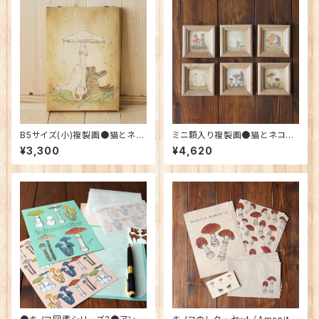
B5サイズ(小)複製画●猫とネコ
ミニ額入り複製画●猫とネコの
の絵本シリーズ●猫とネコの雨
絵本シリーズ●6種類セット
¥3,300
¥4,620
宿り