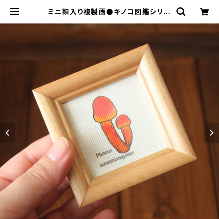
ミニ額入り複製画●キノコ図鑑シリー
ズ●Pluteus aurantiorugosus
「ヒイロベニヒダタケ」 | YO-CO's S
HOP