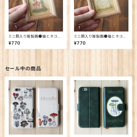
ミニ額入り複製画●猫とネコの
ミニ額入り複製画●猫とネコの
絵本シリーズ●ネコの帽子
絵本シリーズ●シャボン玉をふく
¥770
¥770
猫
セール中の商品