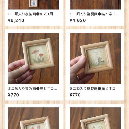
ミニ額入り複製画●キノコ図鑑
ミニ額入り複製画●猫とネコの
シリーズ●１２種類セット
絵本シリーズ●6種類セット
¥9,240
¥4,620
ミニ額入り複製画●猫とネコの
ミニ額入り複製画●猫とネコの
絵本シリーズ●本を読む猫
絵本シリーズ●猫とネコの雨宿
¥770
¥770
り